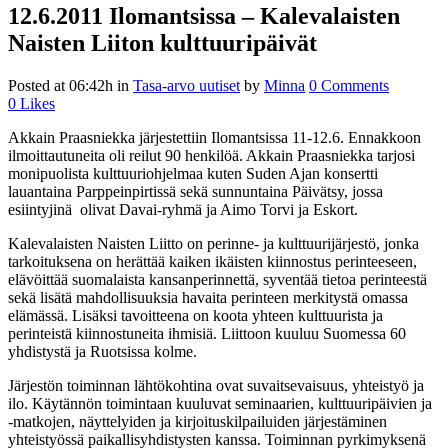
12.6.2011 Ilomantsissa – Kalevalaisten
Naisten Liiton kulttuuripäivät
Posted at 06:42h
in
Tasa-arvo uutiset
by
Minna
0 Comments
0
Likes
Akkain Praasniekka järjestettiin Ilomantsissa 11-12.6. Ennakkoon
ilmoittautuneita oli reilut 90 henkilöä. Akkain Praasniekka tarjosi
monipuolista kulttuuriohjelmaa kuten Suden Ajan konsertti
lauantaina Parppeinpirtissä sekä sunnuntaina Päivätsy, jossa
esiintyjinä olivat Davai-ryhmä ja Aimo Torvi ja Eskort.
Kalevalaisten Naisten Liitto on perinne- ja kulttuurijärjestö, jonka
tarkoituksena on herät­tää kaiken ikäisten kiinnostus perinteeseen,
elävöittää suomalaista kansanperinnettä, sy­ventää tietoa perinteestä
sekä lisätä mahdollisuuksia havaita perinteen merkitystä omassa
elämässä. Lisäksi tavoitteena on koota yhteen kulttuurista ja
perinteistä kiinnostuneita ihmisiä. Liittoon kuuluu Suomessa 60
yhdistystä ja Ruotsissa kolme.
Järjestön toiminnan lähtökohtina ovat suvaitsevaisuus, yhteistyö ja
ilo. Käytännön toi­mintaan kuuluvat seminaarien, kulttuuripäivien ja
-matkojen, näyttelyiden ja kirjoituskil­pailuiden järjestäminen
yhteistyössä paikallisyhdistysten kanssa. Toiminnan pyrkimyk­senä