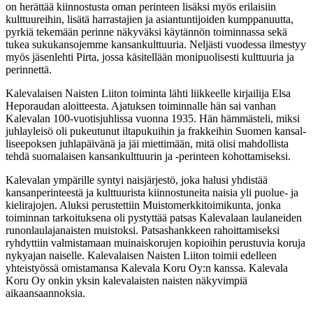
on herättää kiinnostusta oman perinteen lisäksi myös erilaisiin
kulttuureihin, lisätä harrastajien ja asiantuntijoiden kumppanuutta,
pyrkiä tekemään perinne näkyväksi käy­tännön toiminnassa sekä
tukea sukukansojemme kansankulttuuria. Neljästi vuodessa il­mestyy
myös jäsenlehti Pirta, jossa käsitellään monipuolisesti kulttuuria ja
perinnettä.
Kalevalaisen Naisten Liiton toiminta lähti liikkeelle kirjailija Elsa
Heporaudan aloitteesta. Ajatuksen toiminnalle hän sai vanhan
Kalevalan 100-vuotisjuhlissa vuonna 1935. Hän hämmästeli, miksi
juhlayleisö oli pukeutunut iltapukuihin ja frakkeihin Suomen kansal­
liseepoksen juhlapäivänä ja jäi miettimään, mitä olisi mahdollista
tehdä suomalaisen kan­sankulttuurin ja -perinteen kohottamiseksi.
Kalevalan ympärille syntyi naisjärjestö, joka halusi yhdistää
kansanperinteestä ja kulttuu­rista kiinnostuneita naisia yli puolue- ja
kielirajojen. Aluksi perustettiin Muistomerkkitoi­mikunta, jonka
toiminnan tarkoituksena oli pystyttää patsas Kalevalaan laulaneiden
ru­nonlaulajanaisten muistoksi. Patsashankkeen rahoittamiseksi
ryhdyttiin valmistamaan muinaiskorujen kopioihin perustuvia koruja
nykyajan naiselle. Kalevalaisen Naisten Lii­ton toimii edelleen
yhteistyössä omistamansa Kalevala Koru Oy:n kanssa. Kalevala
Koru Oy onkin yksin kalevalaisten naisten näkyvimpiä
aikaansaannoksia.