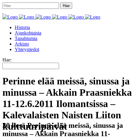
Historia
Ajankohtaista
Tapahtumia
Arkisto
Yhteystiedot
Hae:
Perinne elää meissä, sinussa ja
minussa – Akkain Praasniekka
11-12.6.2011 Ilomantsissa –
Kalevalaisten Naisten Liiton
kulttuuripäivät
30 kesä
Perinne elää meissä, sinussa ja
minussa – Akkain Praasniekka 11-