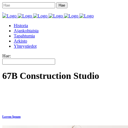
Historia
Ajankohtaista
Tapahtumia
Arkisto
Yhteystiedot
Hae:
67B Construction Studio
Lorem Ipsum