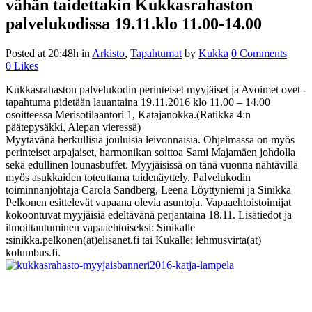
vähän taidettakin Kukkasrahaston
palvelukodissa 19.11.klo 11.00-14.00
Posted at 20:48h
in
Arkisto
,
Tapahtumat
by
Kukka
0 Comments
0
Likes
Kukkasrahaston palvelukodin perinteiset myyjäiset ja Avoimet ovet -
tapahtuma pidetään lauantaina 19.11.2016 klo 11.00 – 14.00
osoitteessa Merisotilaantori 1, Katajanokka.(Ratikka 4:n
päätepysäkki, Alepan vieressä)
Myytävänä herkullisia jouluisia leivonnaisia. Ohjelmassa on myös
perinteiset arpajaiset, harmonikan soittoa Sami Majamäen johdolla
sekä edullinen lounasbuffet. Myyjäisissä on tänä vuonna nähtävillä
myös asukkaiden toteuttama taidenäyttely. Palvelukodin
toiminnanjohtaja Carola Sandberg, Leena Löyttyniemi ja Sinikka
Pelkonen esittelevät vapaana olevia asuntoja. Vapaaehtoistoimijat
kokoontuvat myyjäisiä edeltävänä perjantaina 18.11. Lisätiedot ja
ilmoittautuminen vapaaehtoiseksi: Sinikalle
:sinikka.pelkonen(at)elisanet.fi tai Kukalle: lehmusvirta(at)
kolumbus.fi.