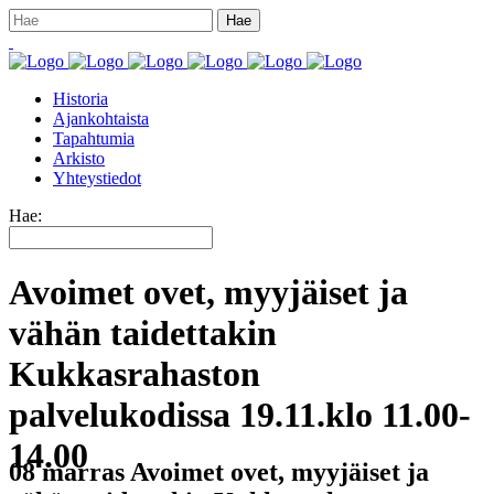
Historia
Ajankohtaista
Tapahtumia
Arkisto
Yhteystiedot
Hae:
Avoimet ovet, myyjäiset ja
vähän taidettakin
Kukkasrahaston
palvelukodissa 19.11.klo 11.00-
14.00
08 marras
Avoimet ovet, myyjäiset ja