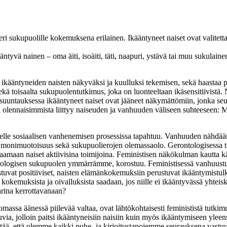
ri sukupuolille kokemuksena erilainen. Ikääntyneet naiset ovat valitetta
ntyvä nainen – oma äiti, isoäiti, täti, naapuri, ystävä tai muu sukulain
ikääntyneiden naisten näkyväksi ja kuulluksi tekemisen, sekä haastaa p
ä toisaalta sukupuolentutkimus, joka on luonteeltaan ikäsensitiivistä. 
untauksessa ikääntyneet naiset ovat jääneet näkymättömiin, jonka se
i olennaisimmista liittyy naiseuden ja vanhuuden väliseen suhteeseen:
elle sosiaalisen vanhenemisen prosessissa tapahtuu. Vanhuuden nähdään
n monimuotoisuus sekä sukupuolierojen olemassaolo. Gerontologisessa tu
htaamaan naiset aktiivisina toimijoina. Feministisen näkökulman kautta 
 biologisen sukupuolen ymmärrämme, korostuu. Feministisessä vanhuustu
tuvat positiiviset, naisten elämänkokemuksiin perustuvat ikääntymistulki
kokemuksista ja oivalluksista saadaan, jos niille ei ikääntyvässä yhteis
arina kerrottavanaan?
massa äänessä piilevää valtaa, ovat lähtökohtaisesti feminististä tutkim
kuvia, jolloin paitsi ikääntyneisiin naisiin kuin myös ikääntymiseen ylee
ä, että olemme kaikki puhe- ja kirjoitustapojemme seurauksena vastuuss