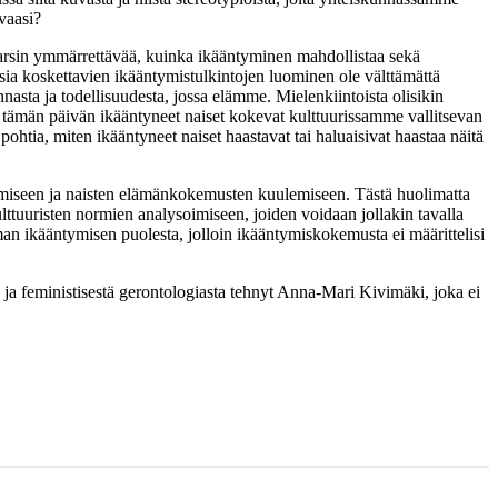
vaasi?
varsin ymmärrettävää, kuinka ikääntyminen mahdollistaa sekä
ia koskettavien ikääntymistulkintojen luominen ole välttämättä
nnasta ja todellisuudesta, jossa elämme. Mielenkiintoista olisikin
na tämän päivän ikääntyneet naiset kokevat kulttuurissamme vallitsevan
tia, miten ikääntyneet naiset haastavat tai haluaisivat haastaa näitä
ntamiseen ja naisten elämänkokemusten kuulemiseen. Tästä huolimatta
kulttuuristen normien analysoimiseen, joiden voidaan jollakin tavalla
man ikääntymisen puolesta, jolloin ikääntymiskokemusta ei määrittelisi
a ja feministisestä gerontologiasta tehnyt Anna-Mari Kivimäki, joka ei