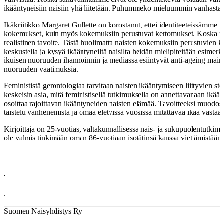
ikääntyneisiin naisiin yhä liitetään. Puhummeko mieluummin vanhasta 
Ikäkriitikko Margaret Gullette on korostanut, ettei identiteeteissäm
kokemukset, kuin myös kokemuksiin perustuvat kertomukset. Koska nais
realistinen tavoite. Tästä huolimatta naisten kokemuksiin perustuvien k
keskustella ja kysyä ikääntyneiltä naisilta heidän mielipiteitään esim
ikuisen nuoruuden ihannoinnin ja mediassa esiintyvät anti-ageing main
nuoruuden vaatimuksia.
Feminististä gerontologiaa tarvitaan naisten ikääntymiseen liittyvie
keskeisin asia, mitä feministisellä tutkimuksella on annettavanaan ikään
osoittaa rajoittavan ikääntyneiden naisten elämää. Tavoitteeksi muodo
taistelu vanhenemista ja omaa eletyissä vuosissa mitattavaa ikää vasta
Kirjoittaja on 25-vuotias, valtakunnallisessa nais- ja sukupuolentutki
ole valmis tinkimään oman 86-vuotiaan isotätinsä kanssa viettämistään v
.
.
Suomen Naisyhdistys Ry