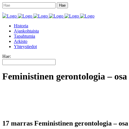
Historia
Ajankohtaista
Tapahtumia
Arkisto
Yhteystiedot
Hae:
Feministinen gerontologia – os
17 marras
Feministinen gerontologia – osa