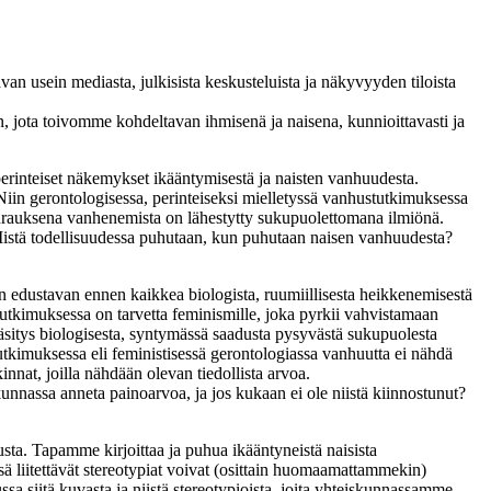
van usein mediasta, julkisista keskusteluista ja näkyvyyden tiloista
en, jota toivomme kohdeltavan ihmisenä ja naisena, kunnioittavasti ja
erinteiset näkemykset ikääntymisestä ja naisten vanhuudesta.
Niin gerontologisessa, perinteiseksi mielletyssä vanhustutkimuksessa
urauksena vanhenemista on lähestytty sukupuolettomana ilmiönä.
 Mistä todellisuudessa puhutaan, kun puhutaan naisen vanhuudesta?
 edustavan ennen kaikkea biologista, ruumiillisesta heikkenemisestä
tkimuksessa on tarvetta feminismille, joka pyrkii vahvistamaan
käsitys biologisesta, syntymässä saadusta pysyvästä sukupuolesta
tkimuksessa eli feministisessä gerontologiassa vanhuutta ei nähdä
nnat, joilla nähdään olevan tiedollista arvoa.
kunnassa anneta painoarvoa, ja jos kukaan ei ole niistä kiinnostunut?
usta. Tapamme kirjoittaa ja puhua ikääntyneistä naisista
nsä liitettävät stereotypiat voivat (osittain huomaamattammekin)
a siitä kuvasta ja niistä stereotypioista, joita yhteiskunnassamme