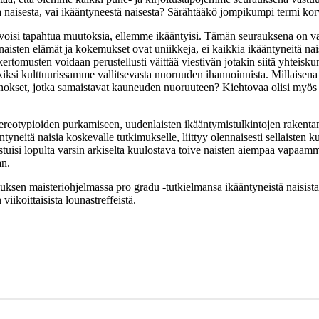
naisesta, vai ikääntyneestä naisesta? Särähtääkö jompikumpi termi kor
me voisi tapahtua muutoksia, ellemme ikääntyisi. Tämän seurauksena on 
ten elämät ja kokemukset ovat uniikkeja, ei kaikkia ikääntyneitä nais
ertomusten voidaan perustellusti väittää viestivän jotakin siitä yhteisku
erkiksi kulttuurissamme vallitsevasta nuoruuden ihannoinnista. Millaise
okset, jotka samaistavat kauneuden nuoruuteen? Kiehtovaa olisi myös poh
n stereotypioiden purkamiseen, uudenlaisten ikääntymistulkintojen rake
tyneitä naisia koskevalle tutkimukselle, liittyy olennaisesti sellaisten 
stuisi lopulta varsin arkiselta kuulostava toive naisten aiempaa vapaam
an.
muksen maisteriohjelmassa pro gradu -tutkielmansa ikääntyneistä naisist
iikoittaisista lounastreffeistä.