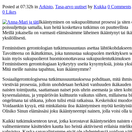
Posted at 07:32h
in
Arkisto
,
Tasa-arvo uutiset
by
Kukka
0 Comments
0
Likes
Ikääntyminen on sukupuolittunut prosessi ja siten e
poissuljettuja samalla, kun heitä koskettava tutkimus on puutteellista
Meillä jokaisella on varmasti elämässämme läheinen ikääntynyt tai ikää
yksilöllisesti.
Feministisen gerontologian tutkimussuuntaus asettaa lähtökohdakseen 
Tavoitteena on ikätutkimus, joka tunnustaa sukupuolen merkityksen sek
kuin myös sukupuolierot huomioonottavassa sukupuolentutkimuksen su
Feministiseen gerontologiaan kytkeytyy useita kysymyksiä, joista yks
Mitä meille naisina tapahtuu, kun ikäännymme?
Sosiaaligerontologisessa tutkimussuuntauksessa pohditaan, mitä ihmis
viestivää prosessia, jolloin unohdetaan herkästi vanhuuden ikäkaude
naisten toimijuutta, saattamaan naiset pois uhrin asemasta ja siten ko
kyseenalaistuu, ja ympäröivän kulttuurin vaikutus siihen, millaisena
ongelmana tai uhkana, johon tulisi etsiä ratkaisua. Keskeisiksi muodos
Voidaankin kysyä, että minkälaista iloa ikääntymisen myötä kerätyistä 
Olisiko Sinun elämässäsi joku ikääntyneempi nainen, jolla voisi olla t
Kaikki tutkimuksenteon tavat, jotka korostavat ikääntyneiden naisten o
valitsemiemme käsitteiden kautta luo heistä aktiivisesti erilaisia mieli
vahvistua. Koska sanavalintamme eivät ole yhdentekeviä voidaan väittä