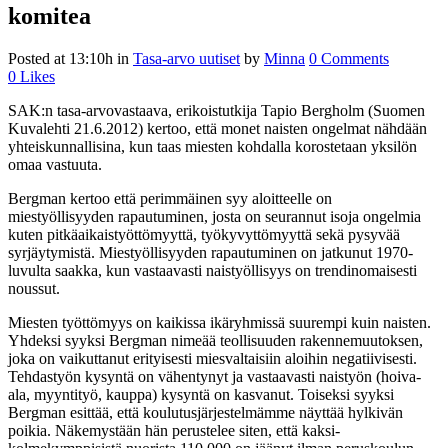
komitea
Posted at 13:10h
in
Tasa-arvo uutiset
by
Minna
0 Comments
0
Likes
SAK:n tasa-arvovastaava, erikoistutkija Tapio Bergholm (Suomen
Kuvalehti 21.6.2012) kertoo, että monet naisten ongelmat nähdään
yhteiskunnallisina, kun taas miesten kohdalla korostetaan yksilön
omaa vastuuta.
Bergman kertoo että perimmäinen syy aloitteelle on
miestyöllisyyden rapautuminen, josta on seurannut isoja ongelmia
kuten pitkäaikaistyöttömyyttä, työkyvyttömyyttä sekä pysyvää
syrjäytymistä. Miestyöllisyyden rapautuminen on jatkunut 1970-
luvulta saakka, kun vastaavasti naistyöllisyys on trendinomaisesti
noussut.
Miesten työttömyys on kaikissa ikäryhmissä suurempi kuin naisten.
Yhdeksi syyksi Bergman nimeää teollisuuden rakennemuutoksen,
joka on vaikuttanut erityisesti miesvaltaisiin aloihin negatiivisesti.
Tehdastyön kysyntä on vähentynyt ja vastaavasti naistyön (hoiva-
ala, myyntityö, kauppa) kysyntä on kasvanut. Toiseksi syyksi
Bergman esittää, että koulutusjärjestelmämme näyttää hylkivän
poikia. Näkemystään hän perustelee siten, että kaksi-