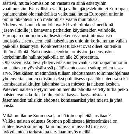
säätävä, mutta komission on vastattava siinä esitettyihin
vaatimuksiin. Kansallisiin vaali- ja valintajärjestelmiin ei Euroopan
parlamentista ole mahdollista vaikuttaa, mutta Euroopan unionin
omiin rakenteisiin on mahdollista vaatia muutoksia.
Yhdenvertaisuutta kunnioittava EU voi toimia esimerkkinä
jäsenvaltioille ja kanavana parhaiden käytänteiden vaihdolle.
Euroopan unioni on virallisesti tekemässä institutionaalisia
uudistuksia sen eteen, että naisedustus unionin korkeimman vallan
paikoilla lisääntyisi. Konkreettiset tulokset ovat olleet kuitenkin
riittämättömiä. Naisedustus etenkin komission ja neuvoston
korkeimmilla hallintopaikoilla on alle 20 prosenttia.
Ollakseen uskottava yhdenvertaisuuden vaalija, Euroopan unionin
on taattava myös sisäisessä päätöksenteossaan sukupuolten tasa-
arvo. Pietikäisen mietinnössä tullaan ehdottamaan toimintaohjelmaa
yhdenvertaisuuden edistämiseksi poliittisessa päätöksenteossa sekä
komissaarisalkkujen jakamista tasan miesten ja naisten kesken.
Pätevien naisten löytyminen on menilta tahoilta esitetty turha pelko –
naisten osuus korkeakoulutetuista kasvaa kasvamistaan.
Jäsenmaiden tulisikin ehdottaa komissaariksi yhtä miestä ja yhtä
naista.
Mikä on tilanne Suomessa ja mitä toimenpiteitä tarvitaan?
Vaikka naisten edustus Suomen poliittisessa järjestelmässä on
suhteellisesti suurempi kuin monissa muissa EU-maissa,
nykytilanteen tarkastelua tarvitaan myös meillä.