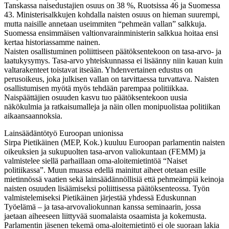
Tanskassa naisedustajien osuus on 38 %, Ruotsissa 46 ja Suomessa
43. Ministerisalkkujen kohdalla naisten osuus on hieman suurempi,
mutta naisille annetaan useimmiten “pehmeän vallan” salkkuja.
Suomessa ensimmäisen valtionvarainministerin salkkua hoitaa ensi
kertaa historiassamme nainen.
Naisten osallistuminen poliittiseen päätöksentekoon on tasa-arvo- ja
laatukysymys. Tasa-arvo yhteiskunnassa ei lisäänny niin kauan kuin
valtarakenteet toistavat itseään. Yhdenvertainen edustus on
perusoikeus, joka julkisen vallan on tarvittaessa turvattava. Naisten
osallistumisen myötä myös tehdään parempaa politiikkaa.
Naispäättäjien osuuden kasvu tuo päätöksentekoon uusia
näkökulmia ja ratkaisumalleja ja näin ollen monipuolistaa politiikan
aikaansaannoksia.
Lainsäädäntötyö Euroopan unionissa
Sirpa Pietikäinen (MEP, Kok.) kuuluu Euroopan parlamentin naisten
oikeuksien ja sukupuolten tasa-arvon valiokuntaan (FEMM) ja
valmistelee siellä parhaillaan oma-aloitemietintöä “Naiset
politiikassa”. Muun muassa edellä mainitut aiheet otetaan esille
mietinnössä vaatien sekä lainsäädännöllisiä että pehmeämpiä keinoja
naisten osuuden lisäämiseksi poliittisessa päätöksenteossa. Työn
valmistelemiseksi Pietikäinen järjestää yhdessä Eduskunnan
Työelämä – ja tasa-arvovaliokunnan kanssa seminaarin, jossa
jaetaan aiheeseen liittyvää suomalaista osaamista ja kokemusta.
Parlamentin jäsenen tekemä oma-aloitemietintö ei ole suoraan lakia