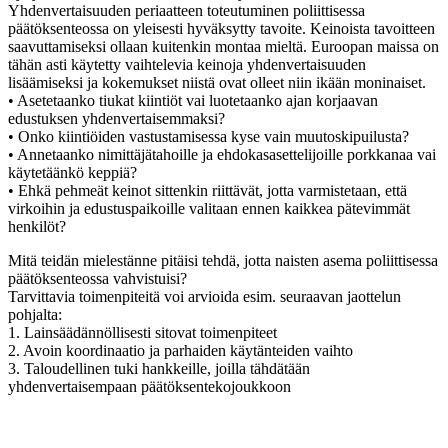
Yhdenvertaisuuden periaatteen toteutuminen poliittisessa
päätöksenteossa on yleisesti hyväksytty tavoite. Keinoista tavoitteen
saavuttamiseksi ollaan kuitenkin montaa mieltä. Euroopan maissa on
tähän asti käytetty vaihtelevia keinoja yhdenvertaisuuden
lisäämiseksi ja kokemukset niistä ovat olleet niin ikään moninaiset.
• Asetetaanko tiukat kiintiöt vai luotetaanko ajan korjaavan
edustuksen yhdenvertaisemmaksi?
• Onko kiintiöiden vastustamisessa kyse vain muutoskipuilusta?
• Annetaanko nimittäjätahoille ja ehdokasasettelijoille porkkanaa vai
käytetäänkö keppiä?
• Ehkä pehmeät keinot sittenkin riittävät, jotta varmistetaan, että
virkoihin ja edustuspaikoille valitaan ennen kaikkea pätevimmät
henkilöt?
Mitä teidän mielestänne pitäisi tehdä, jotta naisten asema poliittisessa
päätöksenteossa vahvistuisi?
Tarvittavia toimenpiteitä voi arvioida esim. seuraavan jaottelun
pohjalta:
1. Lainsäädännöllisesti sitovat toimenpiteet
2. Avoin koordinaatio ja parhaiden käytänteiden vaihto
3. Taloudellinen tuki hankkeille, joilla tähdätään
yhdenvertaisempaan päätöksentekojoukkoon