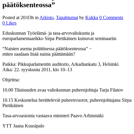
päätöksenteossa”
Posted at 20:03h
in
Arkisto
,
Tapahtumat
by
Kukka
0 Comments
0
Likes
Eduskunnan Työelämä- ja tasa-arvovaliokunta ja
europarlamentaarikko Sirpa Pietikäinen kutsuvat seminaariin
“Naisten asema poliittisessa päätöksenteossa” −
miten saadaan lisää naisia päättämään?
Paikka: Pikkuparlamentin auditorio, Arkadiankatu 3, Helsinki
Aika: 22. syyskuuta 2011, klo 10–13
Ohjelma:
10.00 Tilaisuuden avaa valiokunnan puheenjohtaja Tarja Filatov
10.15 Keskustelua herättelevät puheenvuorot, puheenjohtajana Sirpa
Pietikäinen
Tasa-arvoasioista vastaava ministeri Paavo Arhinmäki
YTT Jaana Kuusipalo