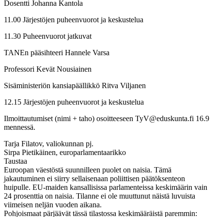
Dosentti Johanna Kantola
11.00 Järjestöjen puheenvuorot ja keskustelua
11.30 Puheenvuorot jatkuvat
TANEn pääsihteeri Hannele Varsa
Professori Kevät Nousiainen
Sisäministeriön kansiapäällikkö Ritva Viljanen
12.15 Järjestöjen puheenvuorot ja keskustelua
Ilmoittautumiset (nimi + taho) osoitteeseen TyV@eduskunta.fi 16.9
mennessä.
Tarja Filatov, valiokunnan pj.
Sirpa Pietikäinen, europarlamentaarikko
Taustaa
Euroopan väestöstä suunnilleen puolet on naisia. Tämä
jakautuminen ei siirry sellaisenaan poliittisen päätöksenteon
huipulle. EU-maiden kansallisissa parlamenteissa keskimäärin vain
24 prosenttia on naisia. Tilanne ei ole muuttunut näistä luvuista
viimeisen neljän vuoden aikana.
Pohjoismaat pärjäävät tässä tilastossa keskimääräistä paremmin: