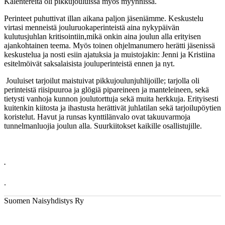
Kalentereita oli pikkujouluissa myös myynnissä.
Perinteet puhuttivat illan aikana paljon jäseniämme. Keskustelu
virtasi menneistä jouluruokaperinteistä aina nykypäivän
kulutusjuhlan kritisointiin,mikä onkin aina joulun alla erityisen
ajankohtainen teema. Myös toinen ohjelmanumero herätti jäsenissä
keskustelua ja nosti esiin ajatuksia ja muistojakin: Jenni ja Kristiina
esitelmöivät saksalaisista jouluperinteistä ennen ja nyt.
Jouluiset tarjoilut maistuivat pikkujoulunjuhlijoille; tarjolla oli
perinteistä riisipuuroa ja glögiä pipareineen ja manteleineen, sekä
tietysti vanhoja kunnon joulutorttuja sekä muita herkkuja. Erityisesti
kuitenkin kiitosta ja ihastusta herättivät juhlatilan sekä tarjoilupöytien
koristelut. Havut ja runsas kynttilänvalo ovat takuuvarmoja
tunnelmanluojia joulun alla. Suurkiitokset kaikille osallistujille.
.
.
Suomen Naisyhdistys Ry
© Copyright
Suomen Naisyhdistys Ry