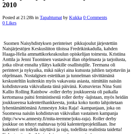
2010
Posted at 21:28h
in
Tapahtumat
by
Kukka
0 Comments
0
Likes
Suomen Naisyhdistyksen perinteiset pikkujoulut järjestettiin
Naisjärjestöjen Keskusliiton tiloissa Fredrikinkadulla, kahden
Haaga-Helia ammattikorkeakoulun opiskelijan toimesta. Kristiina
Anttila ja Jenni Tuominen vastasivat illan ohjelmasta ja tarjoilusta,
jotka olivat ennalta yllätys kaikille osallistujille. Teemana oli
perinteet ja nykyaika, mikä näkyi aina kutsusta juhlien tarjottaviin ja
ohjelmaan. Nostalgisen estetiikan ja tunnelman siivittämänä
keskusteltiin kuitenkin myös vakavasta asiasta, nimittäin naisiin
kohdistuvasta väkivallasta tänä päivänä. Kutsuvieras Nina Suni
Kallio Rolling Rainbow -roller derby joukkueesta oli paikalla
kertomassa paitsi feministisestä roller derby -lajistaan, myös heidän
joukkueensa kalenterihankkeesta, jonka koko tuotto lahjoitetaan
lyhentämättömänä Amnestyn Joku Raja! -kampanjaan, joka on
Suomessa naisiin kohdistuvan väkivallan vastainen kampanja
(http://www.amnesty.fi/mita-teemme/joku-raja). Roller derby
joukkue on tehnyt mahtavaa työtä kalenteriprojektillaan. Itse
kalenteri on todella näyttävä ja raju, todellista realistista taidetta!