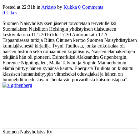
Posted at 22:31h
in
Arkisto
by
Kukka
0 Comments
0
Likes
Suomen Naisyhdistyksen jäsenet toivotetaan tervetulleiksi
Suomalaisen Naisliiton Helsingin yhdistyksen tilaisuuteen
keskiviikkona 11.5.2016 klo 17.30 Aurorankatu 17 A
Tapaamisessa tutkija Riitta Oittinen kertoo Suomen Naisyhdistyksen
kunniajäsenestä kirjailija Tyyni Tuuliosta, jonka erikoisalaa oli
naisten historia sekä romaaninen kirjallisuus. Naisten elämäkertojen
tekijänä hän oli pioneeri. Esimerkiksi Aleksandra Gripenbergin,
Florence Nightingalen, Maila Talvion ja Sophie Mannerheimin
elämä piirtyy hänen kynänsä kautta. Energistä Tuuliota on kutsuttu
klassisen humanistityypin viimeiseksi edustajaksi ja hänen on
luonnehdittu edustavan ”henkevän porvarillista katsomustapaa”.
.
.
Suomen Naisyhdistys Ry