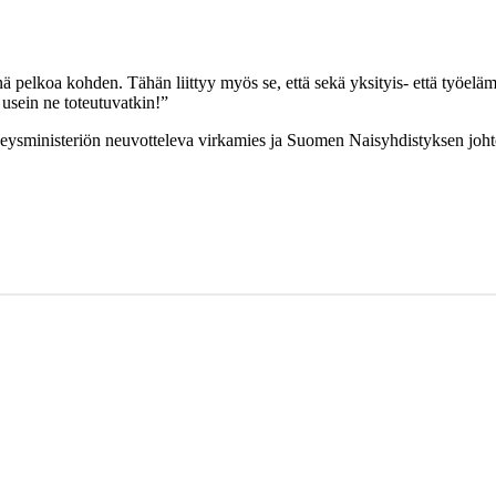
nnä pelkoa kohden. Tähän liittyy myös se, että sekä yksityis- että työel
 usein ne toteutuvatkin!”
erveysministeriön neuvotteleva virkamies ja Suomen Naisyhdistyksen joh