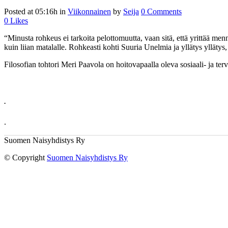
Posted at 05:16h
in
Viikonnainen
by
Seija
0 Comments
0
Likes
“Minusta rohkeus ei tarkoita pelottomuutta, vaan sitä, että yrittää me
kuin liian matalalle. Rohkeasti kohti Suuria Unelmia ja yllätys yllätys,
Filosofian tohtori Meri Paavola on hoitovapaalla oleva sosiaali- ja t
.
.
Suomen Naisyhdistys Ry
© Copyright
Suomen Naisyhdistys Ry